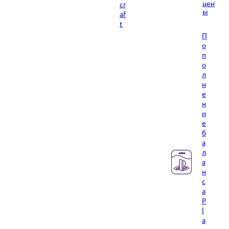
цен
cr
ы
af
t
П
о
п
о
л
н
е
н
и
е
б
а
л
а
н
с
а
P
l
a