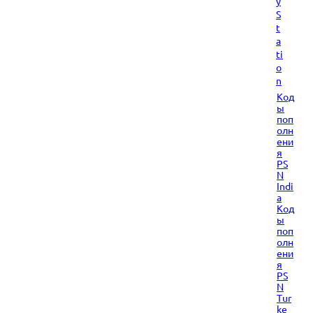
y
S
t
a
ti
o
n
Код
ы
поп
олн
ени
я
PS
N
Indi
a
Код
ы
поп
олн
ени
я
PS
N
Tur
ke