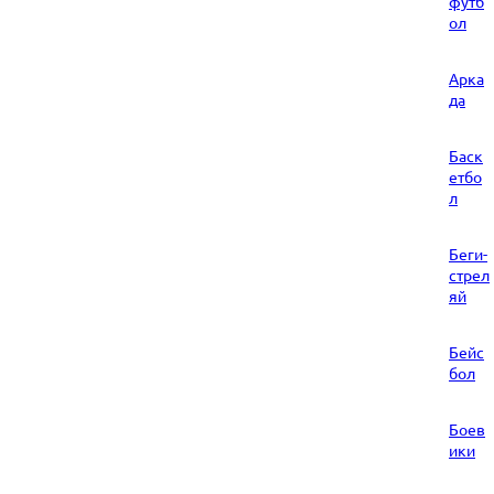
футб
ол
Арка
да
Баск
етбо
л
Беги-
стрел
яй
Бейс
бол
Боев
ики