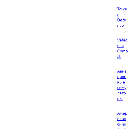
Towe
r
Defe
nce
Vehic
ular
Comb
at
Авиа
цион
ные
симу
лято
ры
Амер
икан
ский