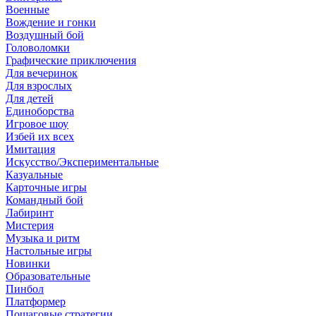
Военные
Вождение и гонки
Воздушный бой
Головоломки
Графические приключения
Для вечеринок
Для взрослых
Для детей
Единоборства
Игровое шоу
Избей их всех
Имитация
Искусство/Экспериментальные
Казуальные
Карточные игры
Командный бой
Лабиринт
Мистерия
Музыка и ритм
Настольные игры
Новинки
Образовательные
Пинбол
Платформер
Пошаговые стратегии