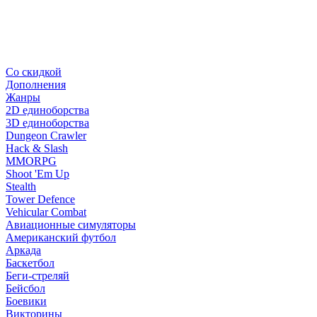
Со скидкой
Дополнения
Жанры
2D единоборства
3D единоборства
Dungeon Crawler
Hack & Slash
MMORPG
Shoot 'Em Up
Stealth
Tower Defence
Vehicular Combat
Авиационные симуляторы
Американский футбол
Аркада
Баскетбол
Беги-стреляй
Бейсбол
Боевики
Викторины