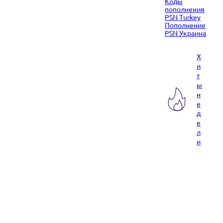
Коды
пополнения
PSN Turkey
Пополнение
PSN Украина
Х
и
т
ы
н
е
д
е
л
и