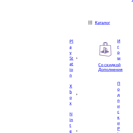
Каталог
И
Pl
г
a
р
y
ы
St
at
Со скидкой
io
Дополнения
n
П
X
о
b
д
o
п
x
и
с
N
к
in
и
t
P
e