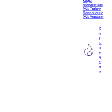
Коды
пополнения
PSN Turkey
Пополнение
PSN Украина
Х
и
т
ы
н
е
д
е
л
и