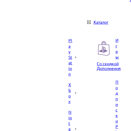
Каталог
И
Pl
г
a
р
y
ы
St
at
Со скидкой
io
Дополнения
n
П
X
о
b
д
o
п
x
и
с
N
к
in
и
t
P
e