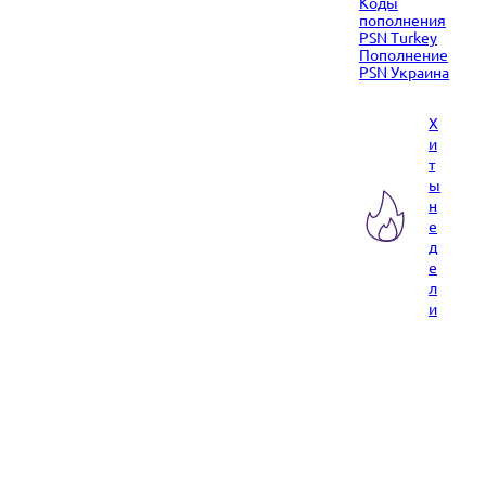
Коды
пополнения
PSN Turkey
Пополнение
PSN Украина
Х
и
т
ы
н
е
д
е
л
и