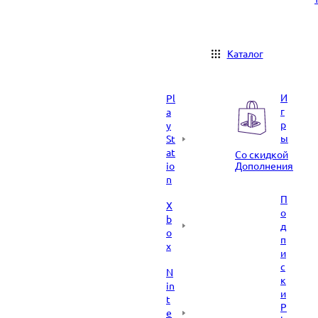
Каталог
И
Pl
г
a
р
y
ы
St
at
Со скидкой
io
Дополнения
n
П
X
о
b
д
o
п
x
и
с
N
к
in
и
t
P
e