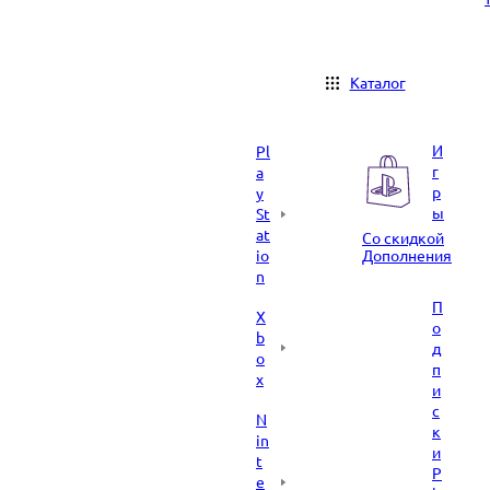
Каталог
И
Pl
г
a
р
y
ы
St
at
Со скидкой
io
Дополнения
n
П
X
о
b
д
o
п
x
и
с
N
к
in
и
t
P
e