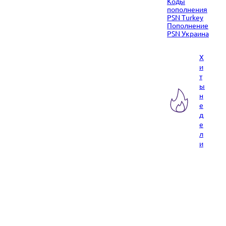
Коды
пополнения
PSN Turkey
Пополнение
PSN Украина
Х
и
т
ы
н
е
д
е
л
и