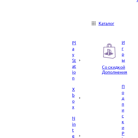
Каталог
И
Pl
г
a
р
y
ы
St
at
Со скидкой
io
Дополнения
n
П
X
о
b
д
o
п
x
и
с
N
к
in
и
t
P
e