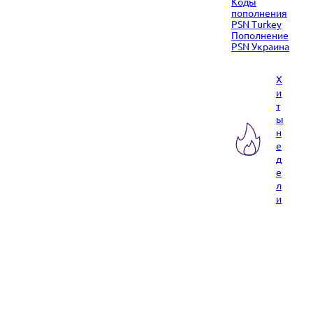
Коды
пополнения
PSN Turkey
Пополнение
PSN Украина
Х
и
т
ы
н
е
д
е
л
и