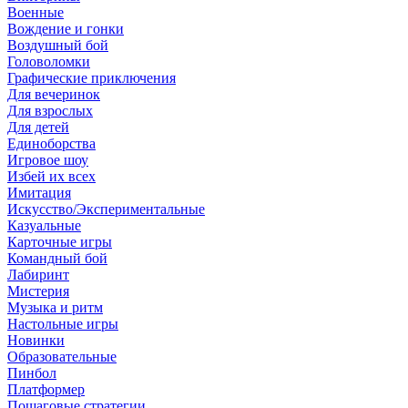
Военные
Вождение и гонки
Воздушный бой
Головоломки
Графические приключения
Для вечеринок
Для взрослых
Для детей
Единоборства
Игровое шоу
Избей их всех
Имитация
Искусство/Экспериментальные
Казуальные
Карточные игры
Командный бой
Лабиринт
Мистерия
Музыка и ритм
Настольные игры
Новинки
Образовательные
Пинбол
Платформер
Пошаговые стратегии