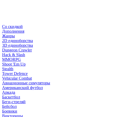
Со скидкой
Дополнения
Жанры
2D единоборства
3D единоборства
Dungeon Crawler
Hack & Slash
MMORPG
Shoot 'Em Up
Stealth
Tower Defence
Vehicular Combat
Авиационные симуляторы
Американский футбол
Аркада
Баскетбол
Беги-стреляй
Бейсбол
Боевики
Викторины