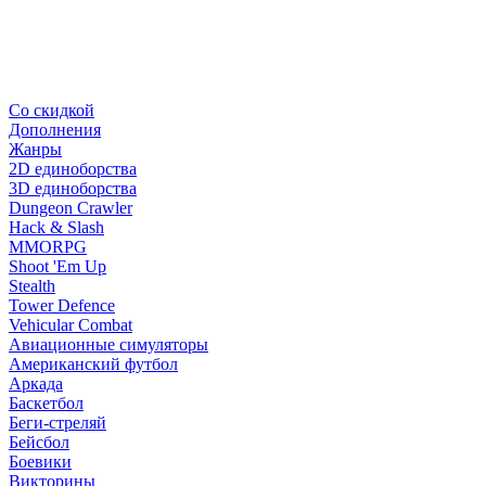
Со скидкой
Дополнения
Жанры
2D единоборства
3D единоборства
Dungeon Crawler
Hack & Slash
MMORPG
Shoot 'Em Up
Stealth
Tower Defence
Vehicular Combat
Авиационные симуляторы
Американский футбол
Аркада
Баскетбол
Беги-стреляй
Бейсбол
Боевики
Викторины