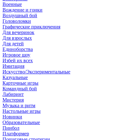
Военные
Вождение и гонки
Воздушный бой
Головоломки
Графические приключения
Для вечеринок
Для взрослых
Для детей
Единоборства
Игровое шоу
Избей их всех
Имитация
Искусство/Экспериментальные
Казуальные
Карточные игры
Командный бой
Лабиринт
Мистерия
Музыка и ритм
Настольные игры
Новинки
Образовательные
Пинбол
Платформер
Пошаговые стратегии