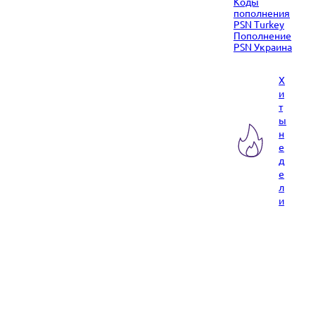
Коды
пополнения
PSN Turkey
Пополнение
PSN Украина
Х
и
т
ы
н
е
д
е
л
и