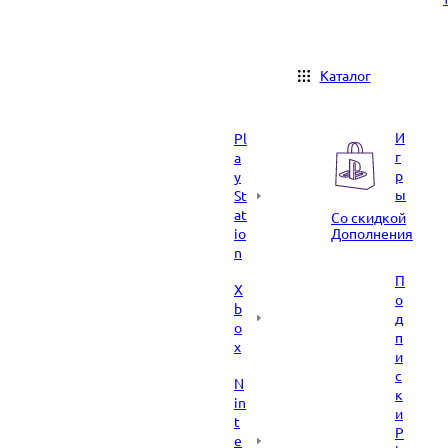
Каталог
И
Pl
г
a
р
y
ы
St
at
Со скидкой
io
Дополнения
n
П
X
о
b
д
o
п
x
и
с
N
к
in
и
t
P
e