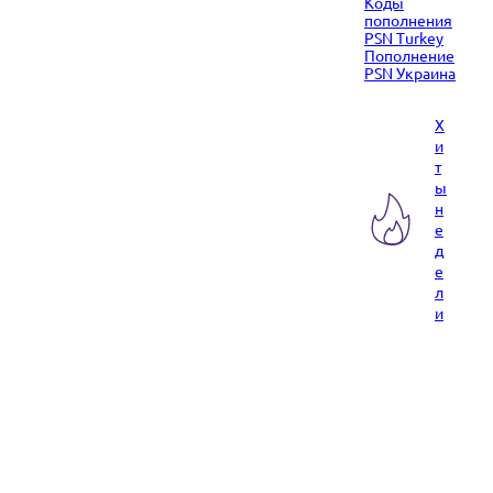
Коды
пополнения
PSN Turkey
Пополнение
PSN Украина
Х
и
т
ы
н
е
д
е
л
и