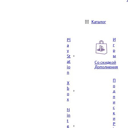
Каталог
И
Pl
г
a
р
y
ы
St
at
Со скидкой
io
Дополнения
n
П
X
о
b
д
o
п
x
и
с
N
к
in
и
t
P
e