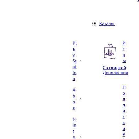
Каталог
И
Pl
г
a
р
y
ы
St
at
Со скидкой
io
Дополнения
n
П
X
о
b
д
o
п
x
и
с
N
к
in
и
t
P
e