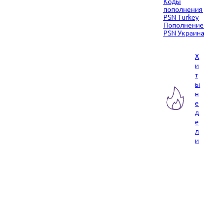
Коды
пополнения
PSN Turkey
Пополнение
PSN Украина
Х
и
т
ы
н
е
д
е
л
и