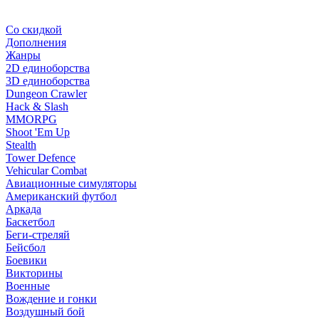
Со скидкой
Дополнения
Жанры
2D единоборства
3D единоборства
Dungeon Crawler
Hack & Slash
MMORPG
Shoot 'Em Up
Stealth
Tower Defence
Vehicular Combat
Авиационные симуляторы
Американский футбол
Аркада
Баскетбол
Беги-стреляй
Бейсбол
Боевики
Викторины
Военные
Вождение и гонки
Воздушный бой