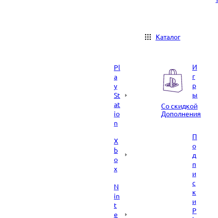
Каталог
И
Pl
г
a
р
y
ы
St
at
Со скидкой
io
Дополнения
n
П
X
о
b
д
o
п
x
и
с
N
к
in
и
t
P
e