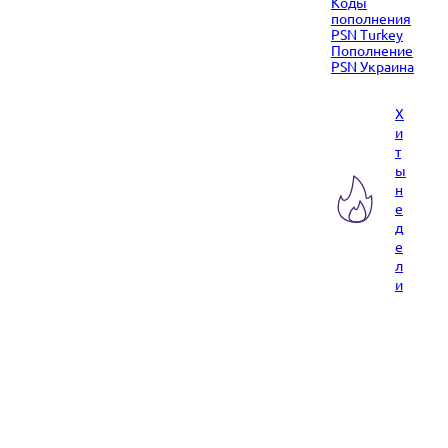
Коды
пополнения
PSN Turkey
Пополнение
PSN Украина
Х
и
т
ы
н
е
д
е
л
и