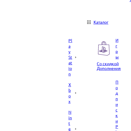
Каталог
И
Pl
г
a
р
y
ы
St
at
Со скидкой
io
Дополнения
n
П
X
о
b
д
o
п
x
и
с
N
к
in
и
t
P
e