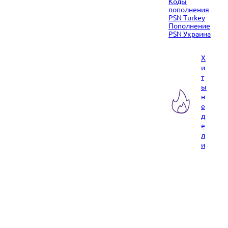
Коды
пополнения
PSN Turkey
Пополнение
PSN Украина
Х
и
т
ы
н
е
д
е
л
и