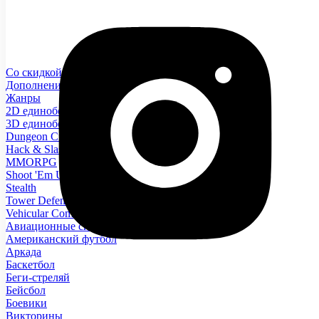
Со скидкой
Дополнения
Жанры
2D единоборства
3D единоборства
Dungeon Crawler
Hack & Slash
MMORPG
Shoot 'Em Up
Stealth
Tower Defence
Vehicular Combat
Авиационные симуляторы
Американский футбол
Аркада
Баскетбол
Беги-стреляй
Бейсбол
Боевики
Викторины