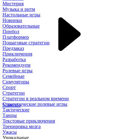
Мистерия
Музыка и ритм
Настольные игры
Новинки
Образовательные
Пинбол
Платформер
Пошаговые стратегии
Предзаказ
Приключения
Разработка
Рекомендуем
Ролевые игры
Семейные
Симуляторы
Спорт
Стратегии
Стратегии в реальном времени
Стратегические ролевые игры
Nintendo
Тактические
Танцы
Текстовые приключения
Тренировка мозга
Ужасы
Уникальные