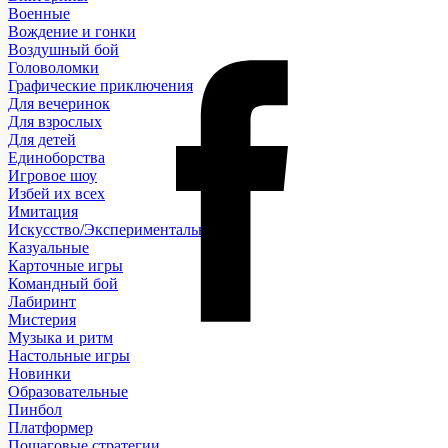
Военные
Вождение и гонки
Воздушный бой
Головоломки
Графические приключения
Для вечеринок
Для взрослых
Для детей
Единоборства
Игровое шоу
Избей их всех
Имитация
Искусство/Экспериментальные
Казуальные
Карточные игры
Командный бой
Лабиринт
Мистерия
Музыка и ритм
Настольные игры
Новинки
Образовательные
Пинбол
Платформер
Пошаговые стратегии