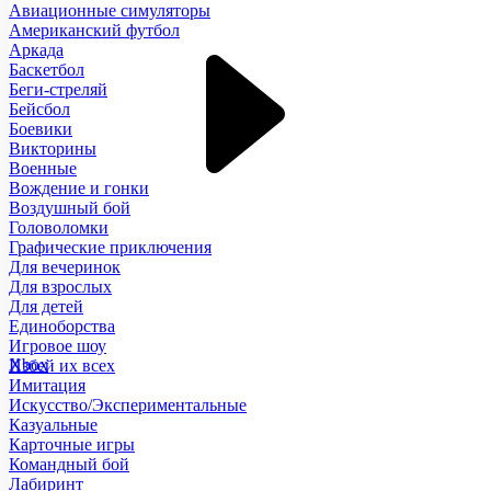
Авиационные симуляторы
Американский футбол
Аркада
Баскетбол
Беги-стреляй
Бейсбол
Боевики
Викторины
Военные
Вождение и гонки
Воздушный бой
Головоломки
Графические приключения
Для вечеринок
Для взрослых
Для детей
Единоборства
Игровое шоу
Xbox
Избей их всех
Имитация
Искусство/Экспериментальные
Казуальные
Карточные игры
Командный бой
Лабиринт