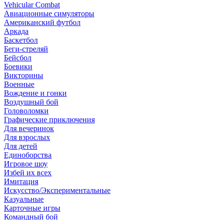
Vehicular Combat
Авиационные симуляторы
Американский футбол
Аркада
Баскетбол
Беги-стреляй
Бейсбол
Боевики
Викторины
Военные
Вождение и гонки
Воздушный бой
Головоломки
Графические приключения
Для вечеринок
Для взрослых
Для детей
Единоборства
Игровое шоу
Избей их всех
Имитация
Искусство/Экспериментальные
Казуальные
Карточные игры
Командный бой