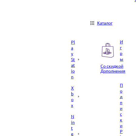
Каталог
И
Pl
г
a
р
y
ы
St
at
Со скидкой
io
Дополнения
n
П
X
о
b
д
o
п
x
и
с
N
к
in
и
t
P
e