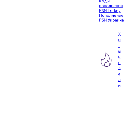
Коды
пополнения
PSN Turkey
Пополнение
PSN Украина
Х
и
т
ы
н
е
д
е
л
и