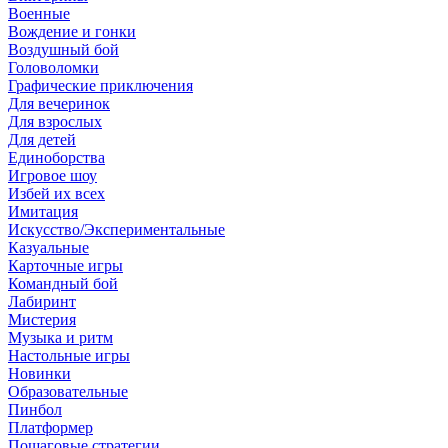
Военные
Вождение и гонки
Воздушный бой
Головоломки
Графические приключения
Для вечеринок
Для взрослых
Для детей
Единоборства
Игровое шоу
Избей их всех
Имитация
Искусство/Экспериментальные
Казуальные
Карточные игры
Командный бой
Лабиринт
Мистерия
Музыка и ритм
Настольные игры
Новинки
Образовательные
Пинбол
Платформер
Пошаговые стратегии