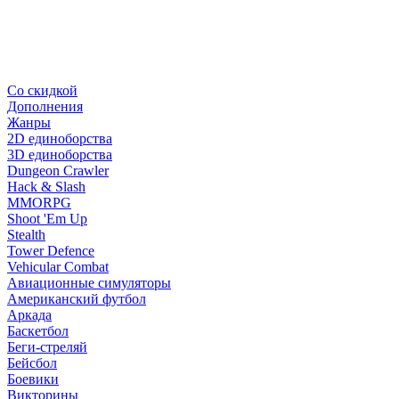
Со скидкой
Дополнения
Жанры
2D единоборства
3D единоборства
Dungeon Crawler
Hack & Slash
MMORPG
Shoot 'Em Up
Stealth
Tower Defence
Vehicular Combat
Авиационные симуляторы
Американский футбол
Аркада
Баскетбол
Беги-стреляй
Бейсбол
Боевики
Викторины