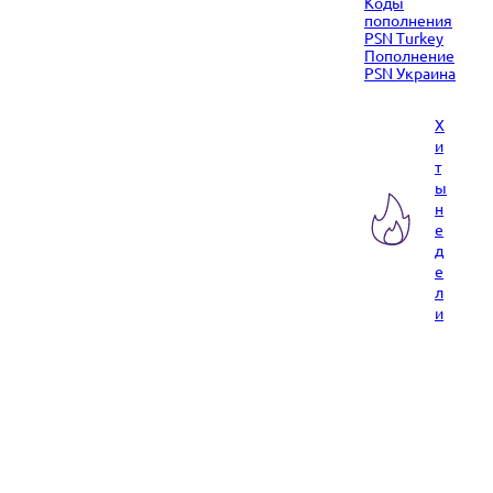
Коды
пополнения
PSN Turkey
Пополнение
PSN Украина
Х
и
т
ы
н
е
д
е
л
и