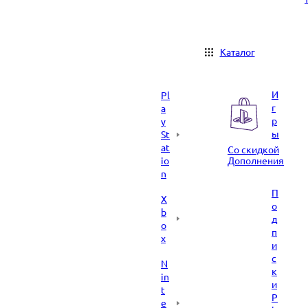
Каталог
И
Pl
г
a
р
y
ы
St
at
Со скидкой
io
Дополнения
n
П
X
о
b
д
o
п
x
и
с
N
к
in
и
t
P
e