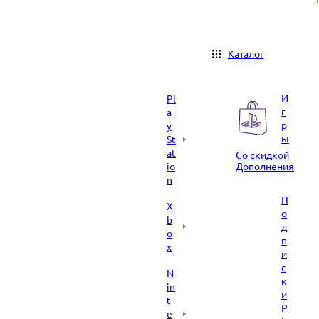
Каталог
И
Pl
г
a
р
y
ы
St
at
Со скидкой
io
Дополнения
n
П
X
о
b
д
o
п
x
и
с
N
к
in
и
t
P
e