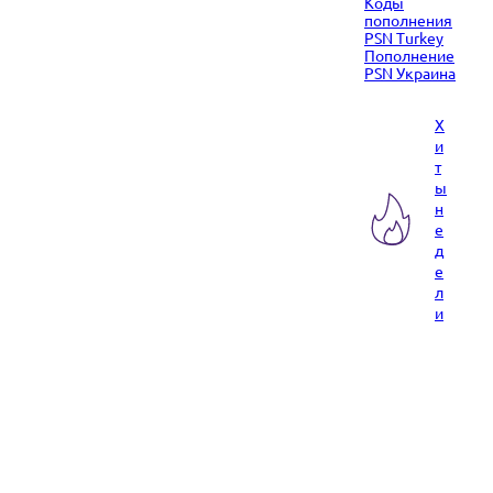
Коды
пополнения
PSN Turkey
Пополнение
PSN Украина
Х
и
т
ы
н
е
д
е
л
и