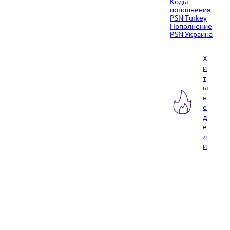
Коды
пополнения
PSN Turkey
Пополнение
PSN Украина
Х
и
т
ы
н
е
д
е
л
и