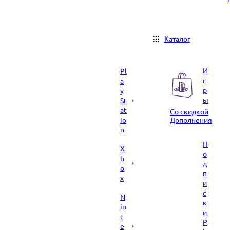
Каталог
И
Pl
г
a
р
y
ы
St
at
Со скидкой
io
Дополнения
n
П
X
о
b
д
o
п
x
и
с
N
к
in
и
t
P
e