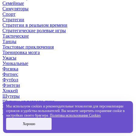
Семейные
Симуляторы
Спорт
Стратегии
Стратегии в реальном времени
Стратегические ролевые игры
Тактические
Танцы
Текстовые приключения
Тренировка мозга
Ужасы
Уникальные
Физика
Фитнес
Футбол
Фэнтези
Хоккей
Шутеры
Шутеры от первого лица
Мы используем cookies и рекомендательные технологии для персонализации
Эпические
сервисов и удобства пользователей. Вы можете запретить сохранение cookie в
Подписки PlayStation Plus
настройках своего браузера.
Политика использования Cookies
Хорошо