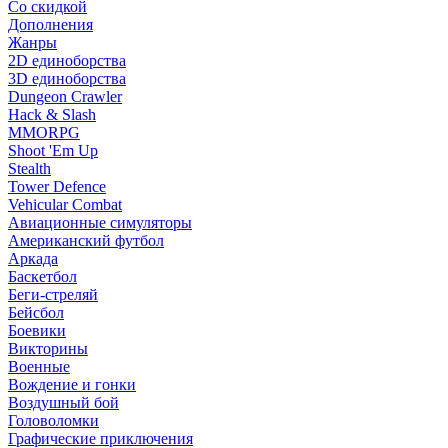
Со скидкой
Дополнения
Жанры
2D единоборства
3D единоборства
Dungeon Crawler
Hack & Slash
MMORPG
Shoot 'Em Up
Stealth
Tower Defence
Vehicular Combat
Авиационные симуляторы
Американский футбол
Аркада
Баскетбол
Беги-стреляй
Бейсбол
Боевики
Викторины
Военные
Вождение и гонки
Воздушный бой
Головоломки
Графические приключения