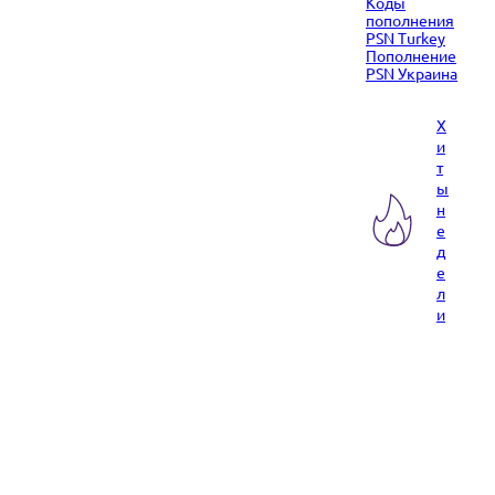
Коды
пополнения
PSN Turkey
Пополнение
PSN Украина
Х
и
т
ы
н
е
д
е
л
и