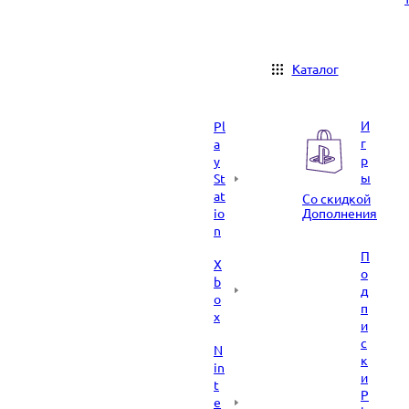
Каталог
И
Pl
г
a
р
y
ы
St
at
Со скидкой
io
Дополнения
n
П
X
о
b
д
o
п
x
и
с
N
к
in
и
t
P
e