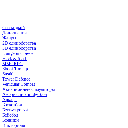
Со скидкой
Дополнения
Жанры
2D единоборства
3D единоборства
Dungeon Crawler
Hack & Slash
MMORPG
Shoot 'Em Up
Stealth
Tower Defence
Vehicular Combat
Авиационные симуляторы
Американский футбол
Аркада
Баскетбол
Беги-стреляй
Бейсбол
Боевики
Викторины