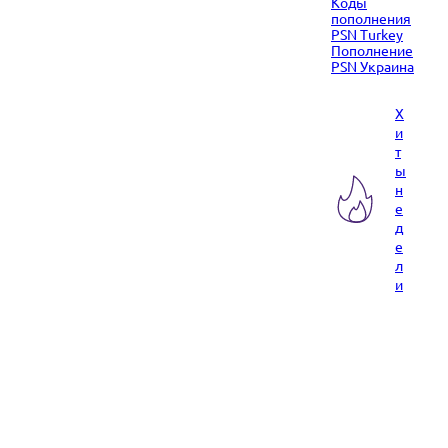
Коды
пополнения
PSN Turkey
Пополнение
PSN Украина
Х
и
т
ы
н
е
д
е
л
и