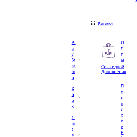
Каталог
И
Pl
г
a
р
y
ы
St
at
Со скидкой
io
Дополнения
n
П
X
о
b
д
o
п
x
и
с
N
к
in
и
t
P
e