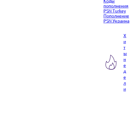
Коды
пополнения
PSN Turkey
Пополнение
PSN Украина
Х
и
т
ы
н
е
д
е
л
и