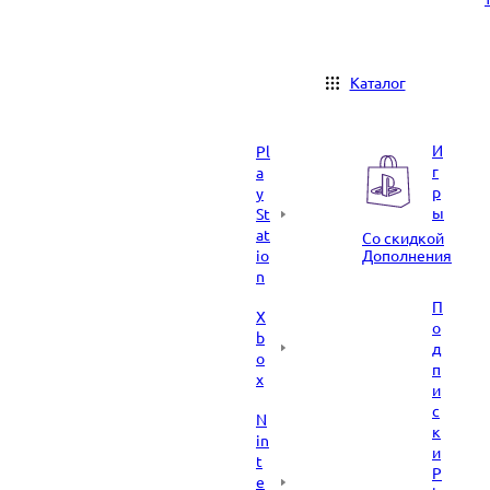
Каталог
И
Pl
г
a
р
y
ы
St
at
Со скидкой
io
Дополнения
n
П
X
о
b
д
o
п
x
и
с
N
к
in
и
t
P
e