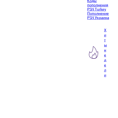
Коды
пополнения
PSN Turkey
Пополнение
PSN Украина
Х
и
т
ы
н
е
д
е
л
и