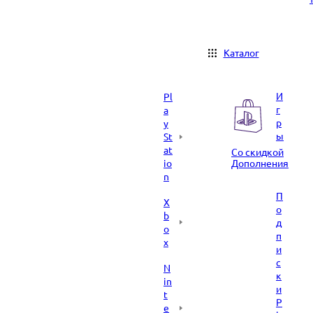
Каталог
И
Pl
г
a
р
y
ы
St
at
Со скидкой
io
Дополнения
n
П
X
о
b
д
o
п
x
и
с
N
к
in
и
t
P
e