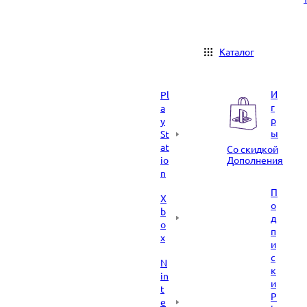
Каталог
И
Pl
г
a
р
y
ы
St
at
Со скидкой
io
Дополнения
n
П
X
о
b
д
o
п
x
и
с
N
к
in
и
t
P
e