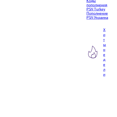
Коды
пополнения
PSN Turkey
Пополнение
PSN Украина
Х
и
т
ы
н
е
д
е
л
и