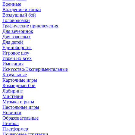
Военные
Вождение и гонки
Воздушный бой
Головоломки
Графические приключения
Для вечеринок
Для взрослых
Для детей
Единоборства
Игровое шоу
Избей их всех
Имитация
Искусство/Экспериментальные
Казуальные
Карточные игры
Командный бой
Лабиринт
Мистерия
Музыка и ритм
Настольные игры
Новинки
Образовательные
Пинбол
Платформер
Пошаговые стратегии