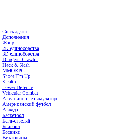
Со скидкой
Дополнения
Жанры
2D единоборства
3D единоборства
Dungeon Crawler
Hack & Slash
MMORPG
Shoot 'Em Up
Stealth
Tower Defence
Vehicular Combat
Авиационные симуляторы
Американский футбол
Аркада
Баскетбол
Беги-стреляй
Бейсбол
Боевики
Викторины