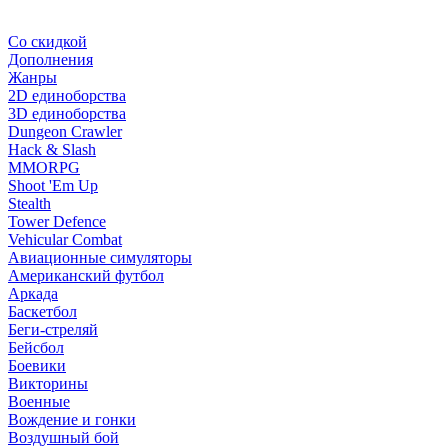
Со скидкой
Дополнения
Жанры
2D единоборства
3D единоборства
Dungeon Crawler
Hack & Slash
MMORPG
Shoot 'Em Up
Stealth
Tower Defence
Vehicular Combat
Авиационные симуляторы
Американский футбол
Аркада
Баскетбол
Беги-стреляй
Бейсбол
Боевики
Викторины
Военные
Вождение и гонки
Воздушный бой