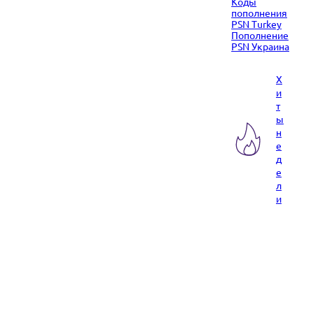
Коды
пополнения
PSN Turkey
Пополнение
PSN Украина
Х
и
т
ы
н
е
д
е
л
и