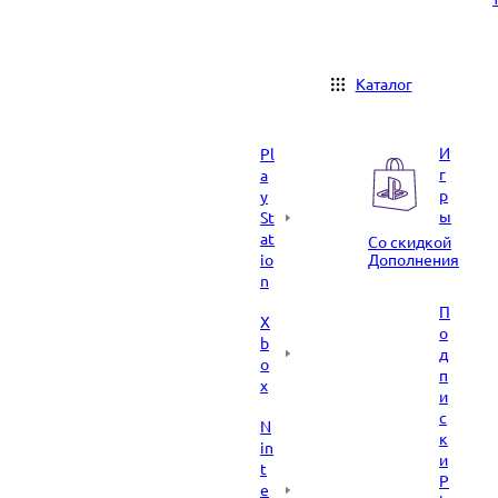
Каталог
И
Pl
г
a
р
y
ы
St
at
Со скидкой
io
Дополнения
n
П
X
о
b
д
o
п
x
и
с
N
к
in
и
t
P
e