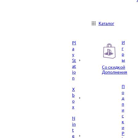
Каталог
И
Pl
г
a
р
y
ы
St
at
Со скидкой
io
Дополнения
n
П
X
о
b
д
o
п
x
и
с
N
к
in
и
t
P
e