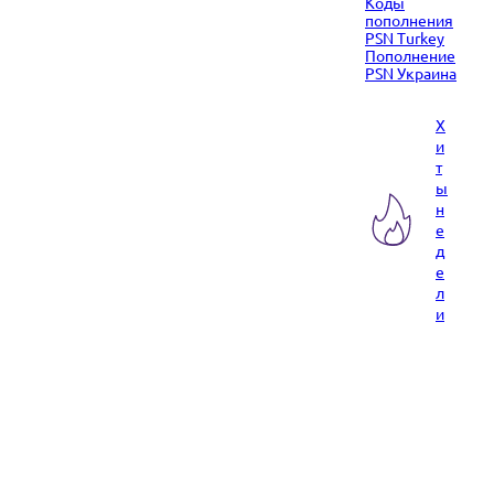
Коды
пополнения
PSN Turkey
Пополнение
PSN Украина
Х
и
т
ы
н
е
д
е
л
и