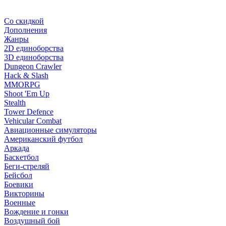
Со скидкой
Дополнения
Жанры
2D единоборства
3D единоборства
Dungeon Crawler
Hack & Slash
MMORPG
Shoot 'Em Up
Stealth
Tower Defence
Vehicular Combat
Авиационные симуляторы
Американский футбол
Аркада
Баскетбол
Беги-стреляй
Бейсбол
Боевики
Викторины
Военные
Вождение и гонки
Воздушный бой