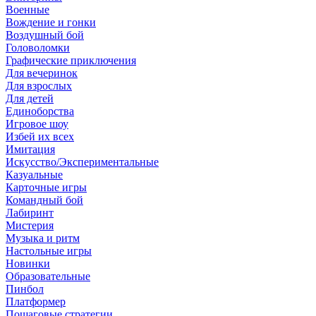
Военные
Вождение и гонки
Воздушный бой
Головоломки
Графические приключения
Для вечеринок
Для взрослых
Для детей
Единоборства
Игровое шоу
Избей их всех
Имитация
Искусство/Экспериментальные
Казуальные
Карточные игры
Командный бой
Лабиринт
Мистерия
Музыка и ритм
Настольные игры
Новинки
Образовательные
Пинбол
Платформер
Пошаговые стратегии