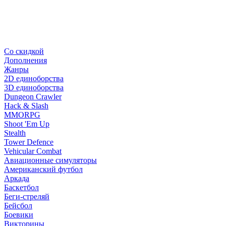
Со скидкой
Дополнения
Жанры
2D единоборства
3D единоборства
Dungeon Crawler
Hack & Slash
MMORPG
Shoot 'Em Up
Stealth
Tower Defence
Vehicular Combat
Авиационные симуляторы
Американский футбол
Аркада
Баскетбол
Беги-стреляй
Бейсбол
Боевики
Викторины