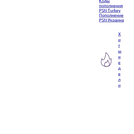
Коды
пополнения
PSN Turkey
Пополнение
PSN Украина
Х
и
т
ы
н
е
д
е
л
и