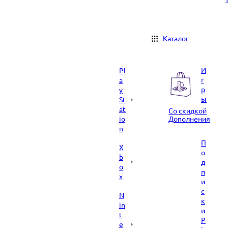
Каталог
И
Pl
г
a
р
y
ы
St
at
Со скидкой
io
Дополнения
n
П
X
о
b
д
o
п
x
и
с
N
к
in
и
t
P
e