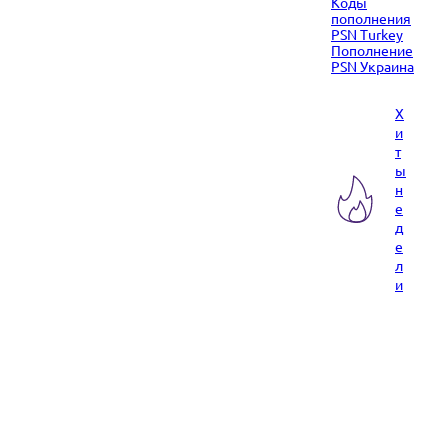
Коды
пополнения
PSN Turkey
Пополнение
PSN Украина
Х
и
т
ы
н
е
д
е
л
и