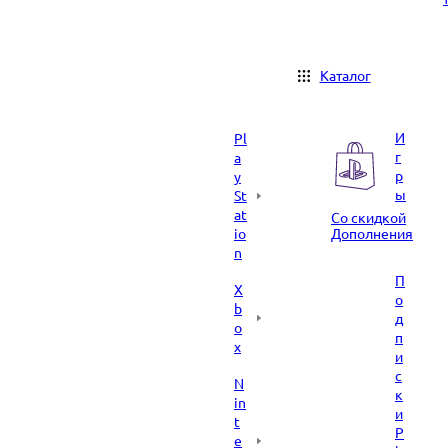
Каталог
И
Pl
г
a
р
y
ы
St
at
Со скидкой
io
Дополнения
n
П
X
о
b
д
o
п
x
и
с
N
к
in
и
t
P
e