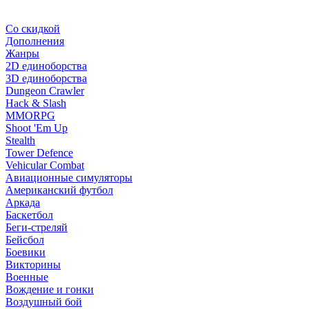
Со скидкой
Дополнения
Жанры
2D единоборства
3D единоборства
Dungeon Crawler
Hack & Slash
MMORPG
Shoot 'Em Up
Stealth
Tower Defence
Vehicular Combat
Авиационные симуляторы
Американский футбол
Аркада
Баскетбол
Беги-стреляй
Бейсбол
Боевики
Викторины
Военные
Вождение и гонки
Воздушный бой