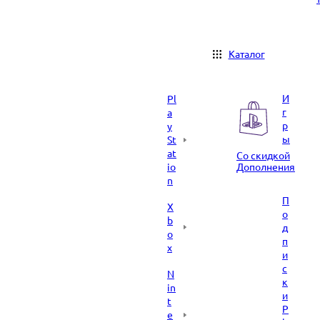
Каталог
И
Pl
г
a
р
y
ы
St
at
Со скидкой
io
Дополнения
n
П
X
о
b
д
o
п
x
и
с
N
к
in
и
t
P
e