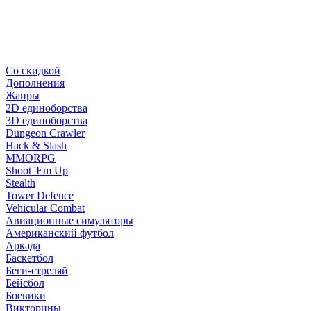
Со скидкой
Дополнения
Жанры
2D единоборства
3D единоборства
Dungeon Crawler
Hack & Slash
MMORPG
Shoot 'Em Up
Stealth
Tower Defence
Vehicular Combat
Авиационные симуляторы
Американский футбол
Аркада
Баскетбол
Беги-стреляй
Бейсбол
Боевики
Викторины