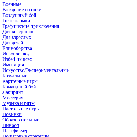
Военные
Вождение и гонки
Воздушный бой
Головоломки
Графические приключения
Для вечеринок
Для взрослых
Для детей
Единоборства
Игровое шоу
Избей их всех
Имитация
Искусство/Экспериментальные
Казуальные
Карточные игры
Командный бой
Лабиринт
Мистерия
Музыка и ритм
Настольные игры
Новинки
Образовательные
Пинбол
Платформер
Пошаговые стратегии