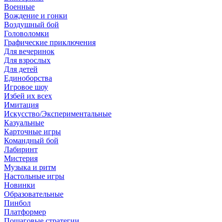
Военные
Вождение и гонки
Воздушный бой
Головоломки
Графические приключения
Для вечеринок
Для взрослых
Для детей
Единоборства
Игровое шоу
Избей их всех
Имитация
Искусство/Экспериментальные
Казуальные
Карточные игры
Командный бой
Лабиринт
Мистерия
Музыка и ритм
Настольные игры
Новинки
Образовательные
Пинбол
Платформер
Пошаговые стратегии