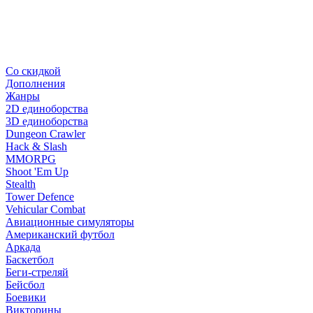
Со скидкой
Дополнения
Жанры
2D единоборства
3D единоборства
Dungeon Crawler
Hack & Slash
MMORPG
Shoot 'Em Up
Stealth
Tower Defence
Vehicular Combat
Авиационные симуляторы
Американский футбол
Аркада
Баскетбол
Беги-стреляй
Бейсбол
Боевики
Викторины