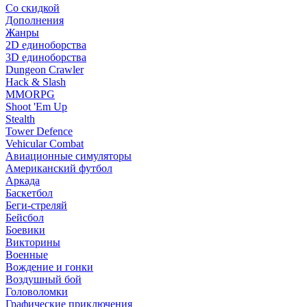
Со скидкой
Дополнения
Жанры
2D единоборства
3D единоборства
Dungeon Crawler
Hack & Slash
MMORPG
Shoot 'Em Up
Stealth
Tower Defence
Vehicular Combat
Авиационные симуляторы
Американский футбол
Аркада
Баскетбол
Беги-стреляй
Бейсбол
Боевики
Викторины
Военные
Вождение и гонки
Воздушный бой
Головоломки
Графические приключения