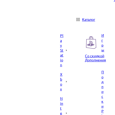
Каталог
И
Pl
г
a
р
y
ы
St
at
Со скидкой
io
Дополнения
n
П
X
о
b
д
o
п
x
и
с
N
к
in
и
t
P
e