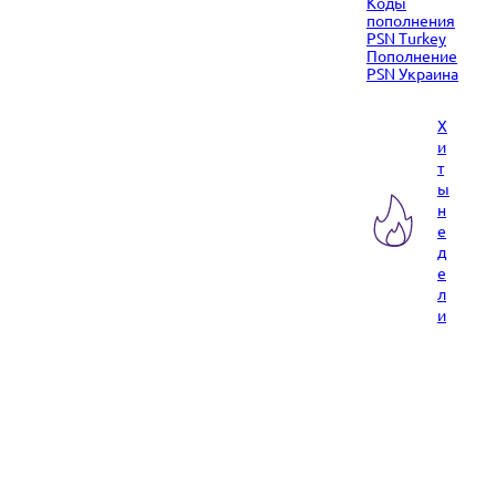
Коды
пополнения
PSN Turkey
Пополнение
PSN Украина
Х
и
т
ы
н
е
д
е
л
и