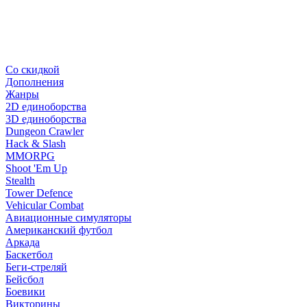
Со скидкой
Дополнения
Жанры
2D единоборства
3D единоборства
Dungeon Crawler
Hack & Slash
MMORPG
Shoot 'Em Up
Stealth
Tower Defence
Vehicular Combat
Авиационные симуляторы
Американский футбол
Аркада
Баскетбол
Беги-стреляй
Бейсбол
Боевики
Викторины