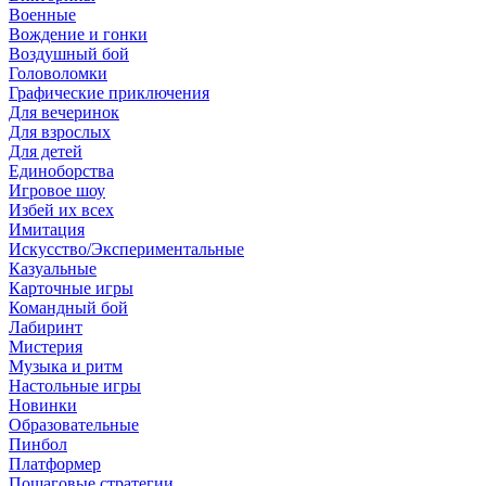
Военные
Вождение и гонки
Воздушный бой
Головоломки
Графические приключения
Для вечеринок
Для взрослых
Для детей
Единоборства
Игровое шоу
Избей их всех
Имитация
Искусство/Экспериментальные
Казуальные
Карточные игры
Командный бой
Лабиринт
Мистерия
Музыка и ритм
Настольные игры
Новинки
Образовательные
Пинбол
Платформер
Пошаговые стратегии