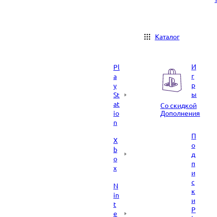
Каталог
И
Pl
г
a
р
y
ы
St
at
Со скидкой
io
Дополнения
n
П
X
о
b
д
o
п
x
и
с
N
к
in
и
t
P
e