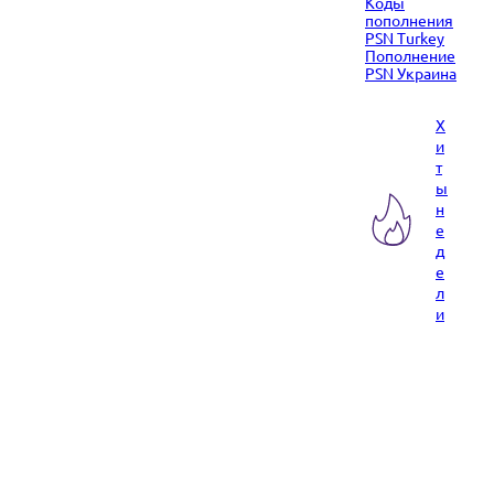
Коды
пополнения
PSN Turkey
Пополнение
PSN Украина
Х
и
т
ы
н
е
д
е
л
и