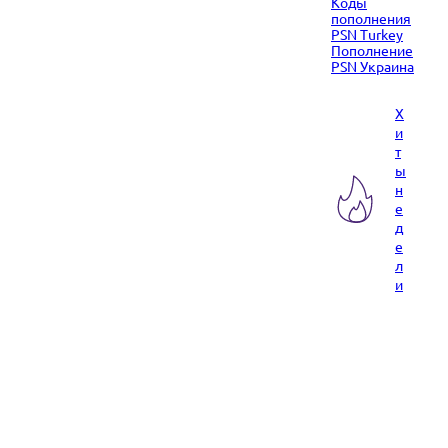
Коды
пополнения
PSN Turkey
Пополнение
PSN Украина
Х
и
т
ы
н
е
д
е
л
и