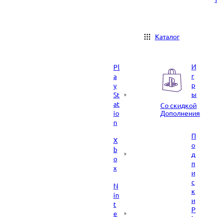
Каталог
И
Pl
г
a
р
y
ы
St
at
Со скидкой
io
Дополнения
n
П
X
о
b
д
o
п
x
и
с
N
к
in
и
t
P
e