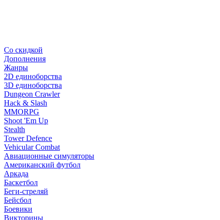
Со скидкой
Дополнения
Жанры
2D единоборства
3D единоборства
Dungeon Crawler
Hack & Slash
MMORPG
Shoot 'Em Up
Stealth
Tower Defence
Vehicular Combat
Авиационные симуляторы
Американский футбол
Аркада
Баскетбол
Беги-стреляй
Бейсбол
Боевики
Викторины