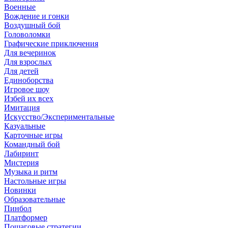
Военные
Вождение и гонки
Воздушный бой
Головоломки
Графические приключения
Для вечеринок
Для взрослых
Для детей
Единоборства
Игровое шоу
Избей их всех
Имитация
Искусство/Экспериментальные
Казуальные
Карточные игры
Командный бой
Лабиринт
Мистерия
Музыка и ритм
Настольные игры
Новинки
Образовательные
Пинбол
Платформер
Пошаговые стратегии