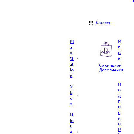
Каталог
И
Pl
г
a
р
y
ы
St
at
Со скидкой
io
Дополнения
n
П
X
о
b
д
o
п
x
и
с
N
к
in
и
t
P
e