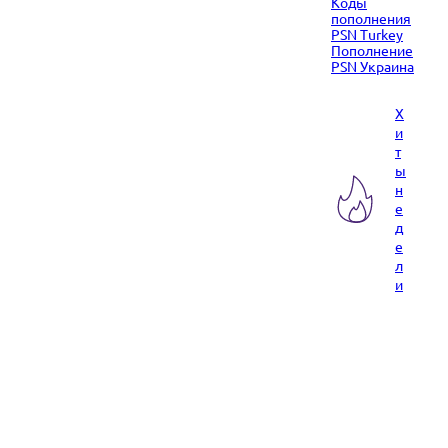
Коды
пополнения
PSN Turkey
Пополнение
PSN Украина
Х
и
т
ы
н
е
д
е
л
и