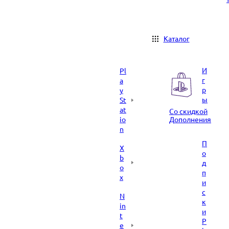
Каталог
И
Pl
г
a
р
y
ы
St
at
Со скидкой
io
Дополнения
n
П
X
о
b
д
o
п
x
и
с
N
к
in
и
t
P
e