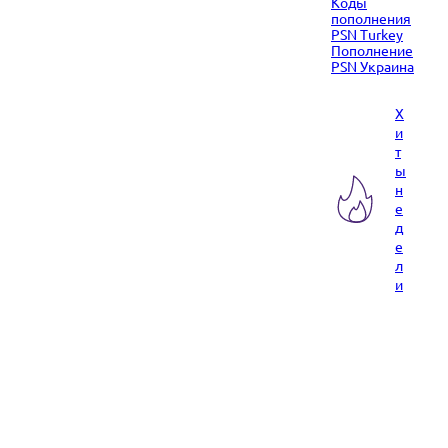
Коды
пополнения
PSN Turkey
Пополнение
PSN Украина
Х
и
т
ы
н
е
д
е
л
и