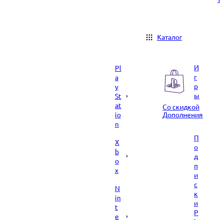
Каталог
И
Pl
г
a
р
y
ы
St
at
Со скидкой
io
Дополнения
n
П
X
о
b
д
o
п
x
и
с
N
к
in
и
t
P
e